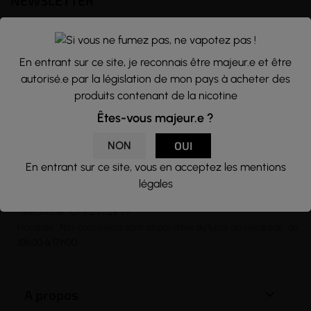
NEWSLETTER
Nous traitons vos données avec le plus grand soin, vous pouvez
consulter notre rubrique concernant la vie privée de nos clients.
En entrant sur ce site, je reconnais être majeur.e et être
En vous inscrivant à la newsletter vous acceptez nos conditions
autorisé.e par la législation de mon pays à acheter des
générales d’utilisation
produits contenant de la nicotine

Êtes-vous majeur.e ?
NON
OUI
En entrant sur ce site, vous en acceptez les mentions
CONTACT
légales
Email :
contact@j-well.fr
Téléphone :
07 75 71 69 97
Horaires : Nos conseillers sont disponibles du lundi au vendredi : de
10h00 à 17h00

A propos