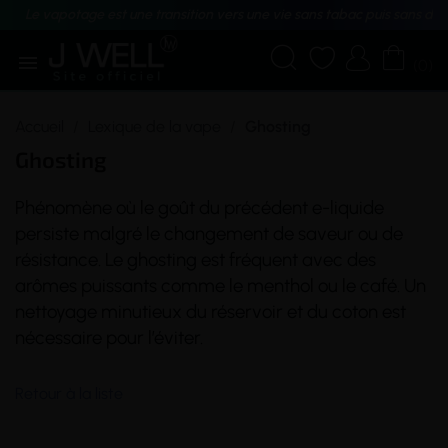
Le vapotage est une transition vers une vie sans tabac puis sans dé





(0)
Accueil
Lexique de la vape
Ghosting
Ghosting
Phénomène où le goût du précédent
e-liquide
persiste malgré le changement de
saveur
ou de
résistance
. Le ghosting est fréquent avec des
arômes puissants comme le menthol ou le café. Un
nettoyage minutieux du réservoir et du
coton
est
nécessaire pour l’éviter.
Retour à la liste