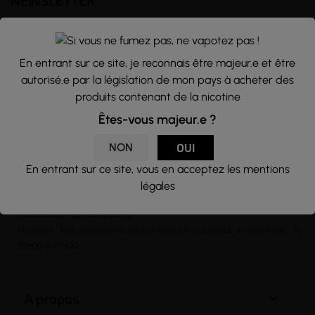
NEWSLETTER
Nous traitons vos données avec le plus grand soin, vous pouvez
consulter notre rubrique concernant la vie privée de nos clients.
En entrant sur ce site, je reconnais être majeur.e et être
En vous inscrivant à la newsletter vous acceptez nos conditions
autorisé.e par la législation de mon pays à acheter des
générales d’utilisation
produits contenant de la nicotine

Êtes-vous majeur.e ?
NON
OUI
En entrant sur ce site, vous en acceptez les mentions
CONTACT
légales
Email :
contact@j-well.fr
Téléphone :
07 75 71 69 97
Horaires : Nos conseillers sont disponibles du lundi au vendredi : de
10h00 à 17h00

A propos