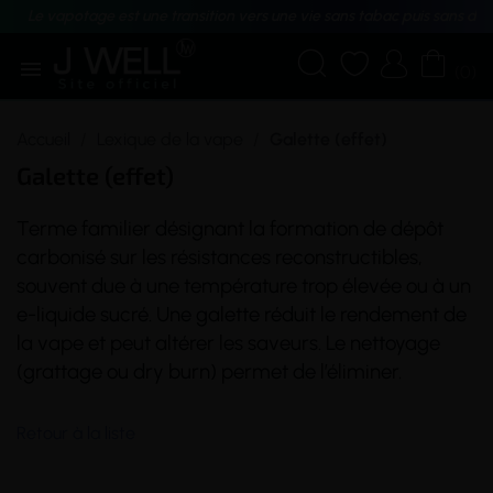
Le vapotage est une transition vers une vie sans tabac puis sans dé





(0)
Accueil
Lexique de la vape
Galette (effet)
Galette (effet)
Terme familier désignant la formation de dépôt
carbonisé sur les résistances reconstructibles,
souvent due à une température trop élevée ou à un
e-liquide
sucré. Une galette réduit le rendement de
la
vape
et peut altérer les saveurs. Le nettoyage
(grattage ou
dry burn
) permet de l’éliminer.
Retour à la liste