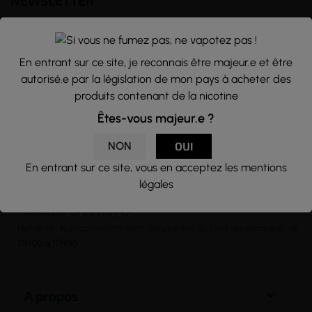
NEWSLETTER
Nous traitons vos données avec le plus grand soin, vous pouvez
consulter notre rubrique concernant la vie privée de nos clients.
En entrant sur ce site, je reconnais être majeur.e et être
En vous inscrivant à la newsletter vous acceptez nos conditions
autorisé.e par la législation de mon pays à acheter des
générales d’utilisation
produits contenant de la nicotine

Êtes-vous majeur.e ?
NON
OUI
En entrant sur ce site, vous en acceptez les mentions
CONTACT
légales
Email :
contact@j-well.fr
Téléphone :
07 75 71 69 97
Horaires : Nos conseillers sont disponibles du lundi au vendredi : de
10h00 à 17h00

A propos