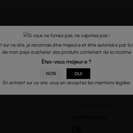
A propos
Notre Equipe
lter notre rubrique
 sur ce site, je reconnais être majeur.e et être autorisé.e par la 
Formulaire de contact
letter vous
de mon pays à acheter des produits contenant de la nicotine
Venir à notre boutique
Lexique de la vape
Êtes-vous majeur.e ?

Informations
NON
OUI
Questions fréquentes
En entrant sur ce site, vous en acceptez les mentions légales
Livraison et Retour
Suivre mon colis
Service après-vente
Certifications
h00 à 17h00