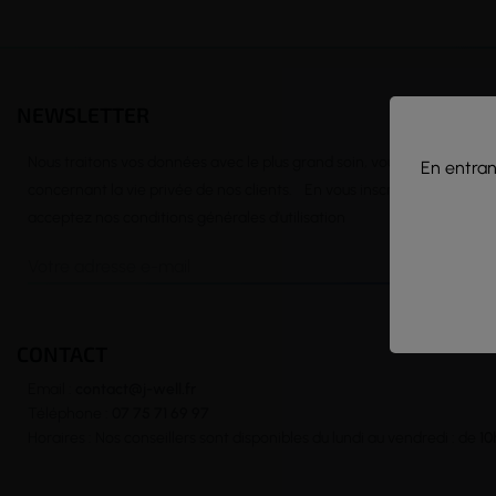
NEWSLETTER
Nous traitons vos données avec le plus grand soin, vous pouvez consu
En entrant
concernant la vie privée de nos clients. En vous inscrivant à la news
acceptez nos conditions générales d’utilisation
CONTACT
Email :
contact@j-well.fr
Téléphone :
07 75 71 69 97
Horaires : Nos conseillers sont disponibles du lundi au vendredi : de
10