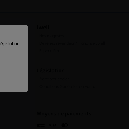
Jwell
Nos magasins
législation
Devenez revendeur / Franchisé Jwell
Espace Pro
Législation
Mentions légales
Conditions Générales de Vente
Moyens de paiements