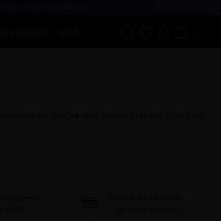
tez pas si vous ne fumez pas




PRIX ROUGES
BLOG
(0)
 présenter un danger pour la santé après cette date,
e
.
mpagnement
Paiements sécurisés
1 69 97
par carte bancaire