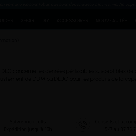
ion vers une vie sans tabac puis sans dépendance à la nicotine. Ne vapo
QUIDES
X-BAR
DIY
ACCESSOIRES
NOUVEAUTÉS
mmation)
. La DLC concerne les denrées périssables susceptibles de
us justement de DDM ou DLUO pour les produits de la
vap
Suivre mon colis
Conseils et acco
Expédition jusqu'à 16h
5/7 au 07 75 7