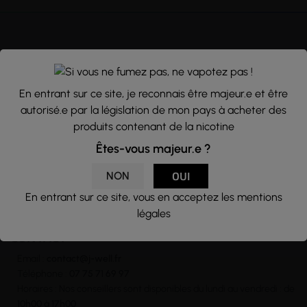
NEWSLETTER
En entrant sur ce site, je reconnais être majeur.e et être
Nous traitons vos données avec le plus grand soin, vous pouvez
autorisé.e par la législation de mon pays à acheter des
consulter notre rubrique concernant la vie privée de nos clients.
produits contenant de la nicotine
En vous inscrivant à la newsletter vous acceptez nos conditions
générales d’utilisation
Êtes-vous majeur.e ?

NON
OUI
En entrant sur ce site, vous en acceptez les mentions
légales
CONTACT
Email :
contact@j-well.fr
Téléphone :
07 75 71 69 97
Horaires : Nos conseillers sont disponibles du lundi au vendredi : de
10h00 à 17h00