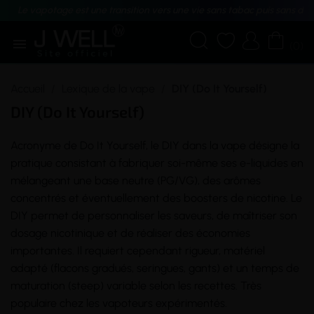
Le vapotage est une transition vers une vie sans tabac puis sans dé





(0)
Accueil
Lexique de la vape
DIY (Do It Yourself)
DIY (Do It Yourself)
Acronyme de Do It Yourself, le DIY dans la
vape
désigne la
pratique consistant à fabriquer soi-même ses e-liquides en
mélangeant une base neutre (
PG/VG
), des arômes
concentrés et éventuellement des boosters de
nicotine
. Le
DIY permet de personnaliser les saveurs, de maîtriser son
dosage nicotinique et de réaliser des économies
importantes. Il requiert cependant rigueur, matériel
adapté (flacons gradués, seringues, gants) et un temps de
maturation
(
steep
) variable selon les recettes. Très
populaire chez les vapoteurs expérimentés.