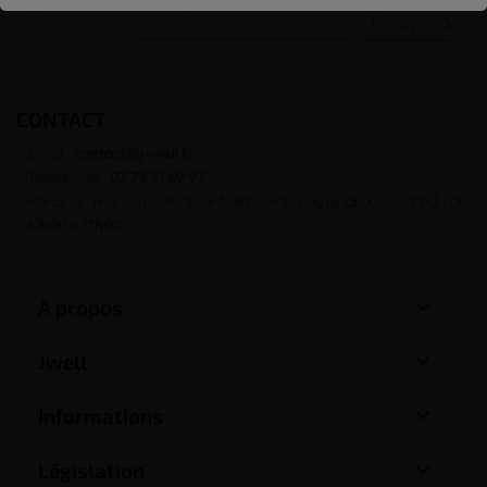

CONTACT
Email :
contact@j-well.fr
Téléphone :
07 75 71 69 97
Horaires : Nos conseillers sont disponibles du lundi au vendredi : de
10h00 à 17h00

A propos

Jwell

Informations

Législation