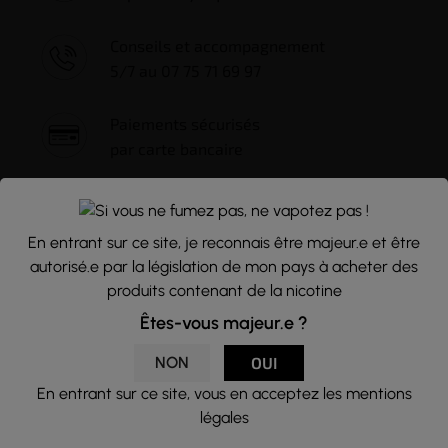
Conseils et accompagnement
5/7 au 07 75 71 69 97
Paiements sécurisés
par carte bancaire
En entrant sur ce site, je reconnais être majeur.e et être
autorisé.e par la législation de mon pays à acheter des
produits contenant de la nicotine
NEWSLETTER
Êtes-vous majeur.e ?
Nous traitons vos données avec le plus grand soin, vous pouvez
NON
OUI
consulter notre rubrique concernant la vie privée de nos clients.
En entrant sur ce site, vous en acceptez les mentions
En vous inscrivant à la newsletter vous acceptez nos conditions
légales
générales d’utilisation