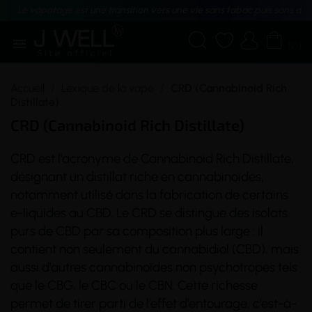
Le vapotage est une transition vers une vie sans tabac puis sans dé





(0)
Accueil
Lexique de la vape
CRD (Cannabinoid Rich
Distillate)
CRD (Cannabinoid Rich Distillate)
CRD est l'acronyme de Cannabinoid Rich Distillate,
désignant un distillat riche en cannabinoïdes,
notamment utilisé dans la fabrication de certains
e-liquides au CBD. Le CRD se distingue des isolats
purs de CBD par sa composition plus large : il
contient non seulement du cannabidiol (CBD), mais
aussi d'autres cannabinoïdes non psychotropes tels
que le CBG, le CBC ou le CBN. Cette richesse
permet de tirer parti de l’effet d’entourage, c’est-à-