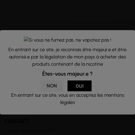
NEWSLETTER
En entrant sur ce site, je reconnais être majeur.e et être
autorisé.e par la législation de mon pays à acheter des
Nous traitons vos données avec le plus grand soin, vous pouvez
produits contenant de la nicotine
consulter notre rubrique concernant la vie privée de nos clients.
Êtes-vous majeur.e ?
En vous inscrivant à la newsletter vous acceptez nos conditions
générales d’utilisation
NON
OUI

En entrant sur ce site, vous en acceptez les mentions
légales
CONTACT
Email :
contact@j-well.fr