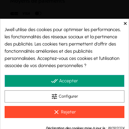
Moyens de paiements
×
Jwell utilise des cookies pour optimiser les performances,
les fonctionnalités des réseaux sociaux et la pertinence
des publicités. Les cookies tiers permettent d'offrir des
fonctionnalités améliorées et des publicités
personnalisées. Acceptez-vous ces cookies et l'utilisation
associée de vos données personnelles ?
done_all
Accepter
tune
Marchand approuvé par la Société des Avis Garantis,
cliquez ici pour vérifier
.
Configurer
clear
Rejeter
© 2026 - j-well.fr
9.9
/10
Déclaration des cookies mise à jour le :
18/09/2024