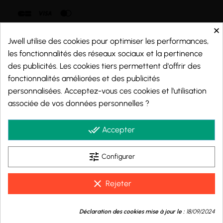
×
Jwell utilise des cookies pour optimiser les performances,
les fonctionnalités des réseaux sociaux et la pertinence
des publicités. Les cookies tiers permettent d'offrir des
fonctionnalités améliorées et des publicités
personnalisées. Acceptez-vous ces cookies et l'utilisation
associée de vos données personnelles ?
done_all
Accepter
tune
Marchand approuvé par la Société des Avis Garantis,
cliquez ici pour vérifier
.
Configurer
clear
Rejeter
© 2026 - j-well.fr
9.8
/10
Déclaration des cookies mise à jour le :
18/09/2024