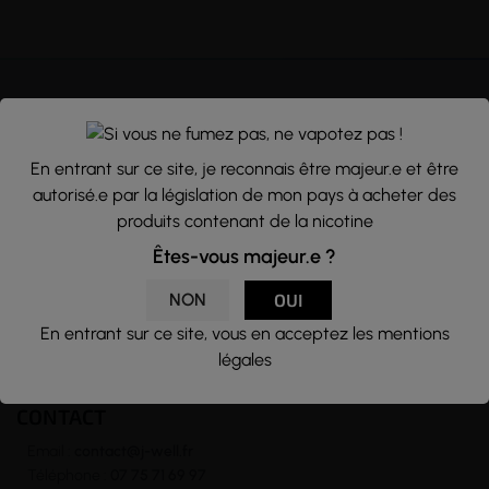
NEWSLETTER
En entrant sur ce site, je reconnais être majeur.e et être
Nous traitons vos données avec le plus grand soin, vous pouvez
autorisé.e par la législation de mon pays à acheter des
consulter notre rubrique concernant la vie privée de nos clients.
produits contenant de la nicotine
En vous inscrivant à la newsletter vous acceptez nos conditions
Êtes-vous majeur.e ?
générales d’utilisation
NON
OUI

En entrant sur ce site, vous en acceptez les mentions
légales
CONTACT
Email :
contact@j-well.fr
Téléphone :
07 75 71 69 97