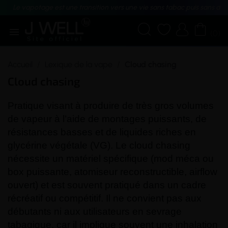
Le vapotage est une transition vers une vie sans tabac puis sans dé





(0)
Accueil
Lexique de la vape
Cloud chasing
Cloud chasing
Pratique visant à produire de très gros volumes
de vapeur à l’aide de montages puissants, de
résistances basses et de liquides riches en
glycérine végétale (VG
). Le cloud chasing
nécessite un matériel spécifique (
mod
méca ou
box
puissante,
atomiseur
reconstructible
,
airflow
ouvert) et est souvent pratiqué dans un cadre
récréatif ou compétitif. Il ne convient pas aux
débutants ni aux utilisateurs en sevrage
tabagique, car il implique souvent une inhalation