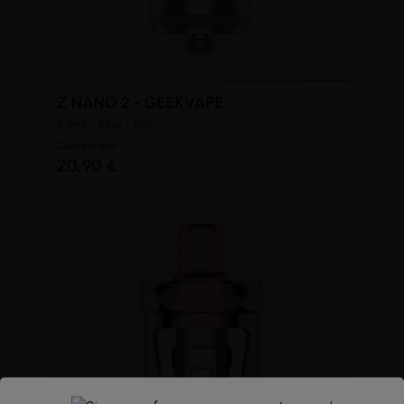
Z NANO 2 - GEEKVAPE
3,5ml - 58w - RDL
Geekvape
20,90 €
(1 avis)