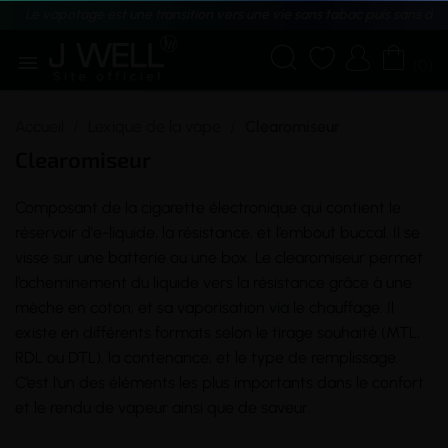
Le vapotage est une transition vers une vie sans tabac puis sans dé





(0)
Accueil
Lexique de la vape
Clearomiseur
Clearomiseur
Composant de la
cigarette électronique
qui contient le
réservoir d’
e-liquide
, la
résistance
, et l’embout buccal. Il se
visse sur une
batterie
ou une
box
. Le clearomiseur permet
l’acheminement du
liquide
vers la résistance grâce à une
mèche
en
coton
, et sa
vaporisation
via le chauffage. Il
existe en différents formats selon le
tirage
souhaité (
MTL
,
RDL ou DTL), la contenance, et le type de remplissage.
C’est l’un des éléments les plus importants dans le confort
et le rendu de vapeur ainsi que de
saveur
.