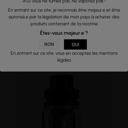
En entrant sur ce site, je reconnais être majeur.e et être
autorisé.e par la législation de mon pays à acheter des
produits contenant de la nicotine
Êtes-vous majeur.e ?
ZENITH 2 - INNOKIN
5,5ml - 40w - MTL/RDL
NON
OUI
Innokin
En entrant sur ce site, vous en acceptez les mentions
22,90 €
légales