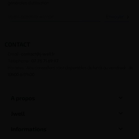
générales d’utilisation

CONTACT
Email :
contact@j-well.fr
Téléphone :
07 75 71 69 97
Horaires : Nos conseillers sont disponibles du lundi au vendredi : de
10h00 à 17h00

A propos

Jwell

Informations