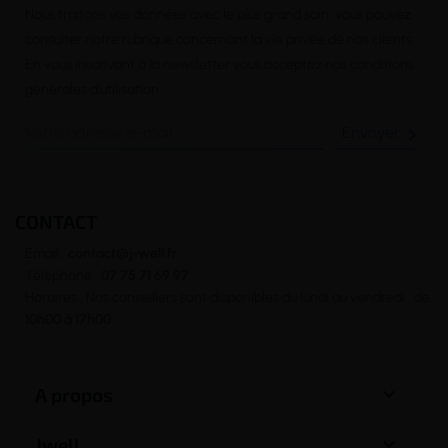
Nous traitons vos données avec le plus grand soin, vous pouvez
consulter notre rubrique concernant la vie privée de nos clients.
En vous inscrivant à la newsletter vous acceptez nos conditions
générales d’utilisation
(1 avis)

CONTACT
Email :
contact@j-well.fr
Téléphone :
07 75 71 69 97
Horaires : Nos conseillers sont disponibles du lundi au vendredi : de
10h00 à 17h00

A propos

Jwell