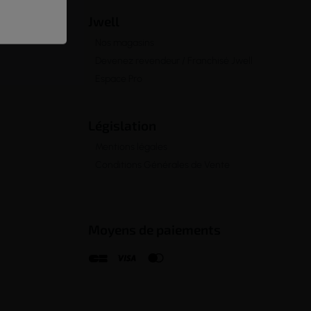
Jwell
Nos magasins
Devenez revendeur / Franchisé Jwell
Espace Pro
Législation
Mentions légales
Conditions Générales de Vente
Moyens de paiements