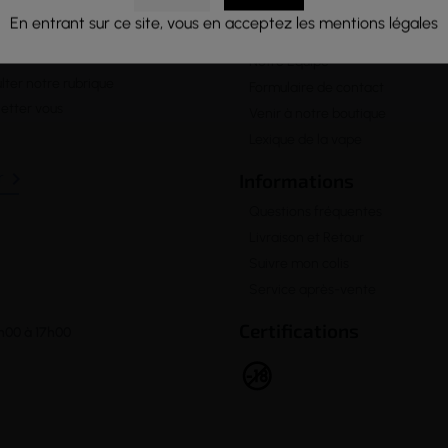
En entrant sur ce site, vous en acceptez les mentions légales
A propos
Notre Equipe
lter notre rubrique
Formulaire de contact
letter vous
Venir à notre boutique
Lexique de la vape

Informations
Questions fréquentes
Livraison et Retour
Suivre mon colis
Service après-vente
Certifications
h00 à 17h00