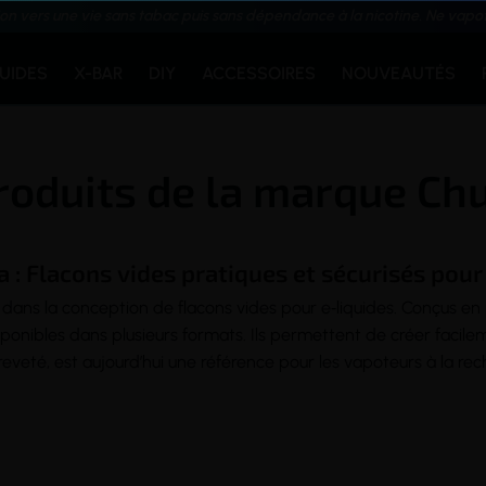
ion vers une vie sans tabac puis sans dépendance à la nicotine. Ne vapo
QUIDES
X-BAR
DIY
ACCESSOIRES
NOUVEAUTÉS
roduits de la marque Ch
a : Flacons vides pratiques et sécurisés pou
e dans la conception de flacons vides pour e‑liquides. Conçus en
isponibles dans plusieurs formats. Ils permettent de créer faci
eté, est aujourd’hui une référence pour les vapoteurs à la rech