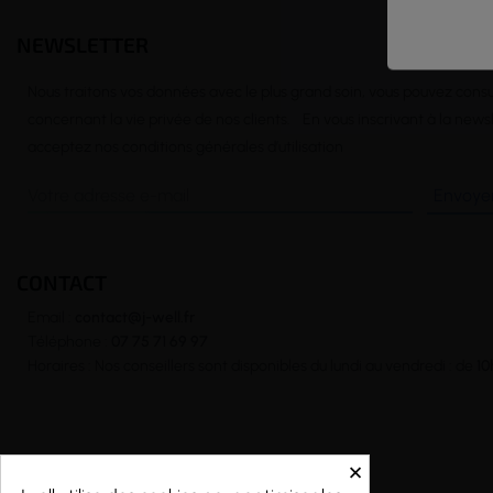
NEWSLETTER
Nous traitons vos données avec le plus grand soin, vous pouvez consu
concernant la vie privée de nos clients. En vous inscrivant à la news
acceptez nos conditions générales d’utilisation
CONTACT
Email :
contact@j-well.fr
Téléphone :
07 75 71 69 97
Horaires : Nos conseillers sont disponibles du lundi au vendredi : de
10
×
Copyright © 2026 - j-well.fr