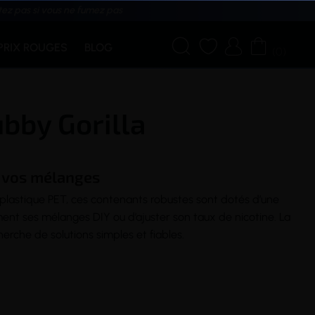
tez pas si vous ne fumez pas




PRIX ROUGES
BLOG
(0)
ubby Gorilla
r vos mélanges
 plastique PET, ces contenants robustes sont dotés d’une
lement ses mélanges DIY ou d’ajuster son taux de
nicotine
. La
erche de solutions simples et fiables.