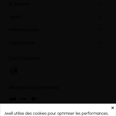

A propos

Jwell

Informations

Législation
Certifications
Moyens de paiements
×
Jwell utilise des cookies pour optimiser les performances,