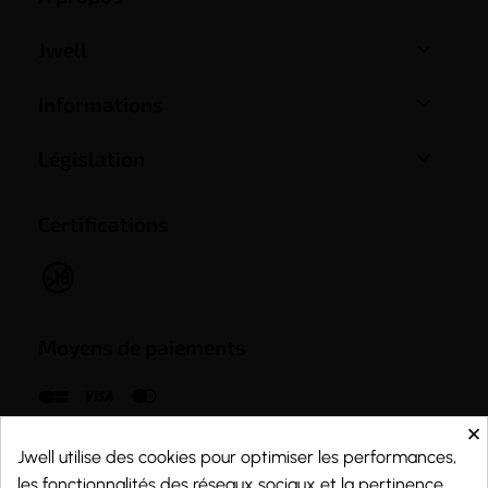

Jwell

Informations

Législation
Certifications
Moyens de paiements
×
Jwell utilise des cookies pour optimiser les performances,
les fonctionnalités des réseaux sociaux et la pertinence