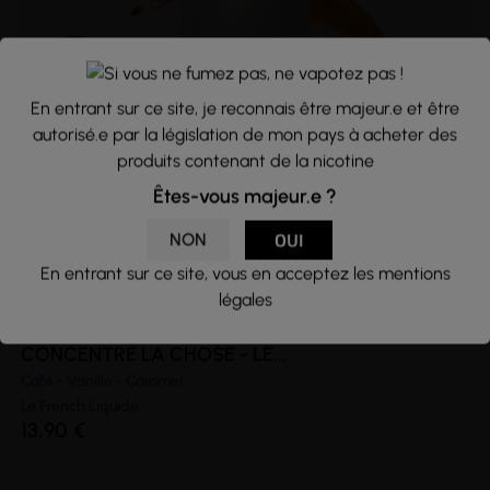
(2 avis)
En entrant sur ce site, je reconnais être majeur.e et être
autorisé.e par la législation de mon pays à acheter des
produits contenant de la nicotine
Êtes-vous majeur.e ?
NON
OUI
En entrant sur ce site, vous en acceptez les mentions
légales
CONCENTRÉ LA CHOSE - LE...
Café - Vanille - Caramel
Le French Liquide
13,90 €