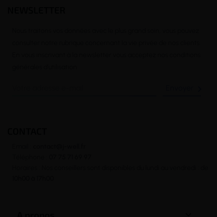
NEWSLETTER
Nous traitons vos données avec le plus grand soin, vous pouvez
consulter notre rubrique concernant la vie privée de nos clients.
En vous inscrivant à la newsletter vous acceptez nos conditions
générales d’utilisation

CONTACT
Email :
contact@j-well.fr
Téléphone :
07 75 71 69 97
Horaires : Nos conseillers sont disponibles du lundi au vendredi : de
10h00 à 17h00

A propos